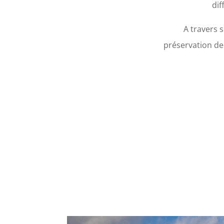
dif
A travers 
préservation de