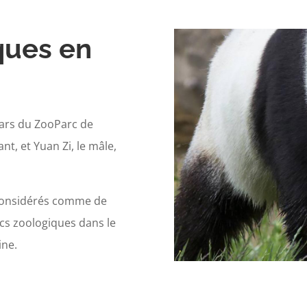
ques en
stars du ZooParc de
t, et Yuan Zi, le mâle,
 considérés comme de
rcs zoologiques dans le
ine.