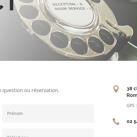
CT

38 c
e question ou réservation.
Rom
GPS 

02 5