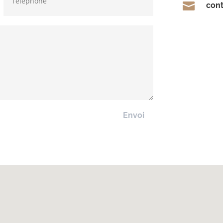

con
Envoi