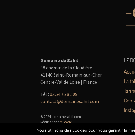
LE D
Domaine de Sahil
38 chemin de la Claudière
Accue
41140 Saint-Romain-sur-Cher
La ta
Centre-Val de Loire | France
Tarif
Tél :
02 54 75 82 09
Cont
contact@domainesahil.com
Inst
© 2024 domainesahil.com
Réalisation :
MScode
Mentions légales
Nous utilisons des cookies pour vous garantir la mei