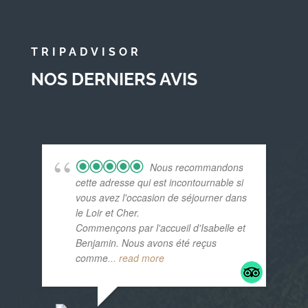
TRIPADVISOR
NOS DERNIERS AVIS
Nous recommandons
cette adresse qui est incontournable si
vous avez l'occasion de séjourner dans
le Loir et Cher.
Commençons par l'accueil d'Isabelle et
Benjamin. Nous avons été reçus
comme
... read more