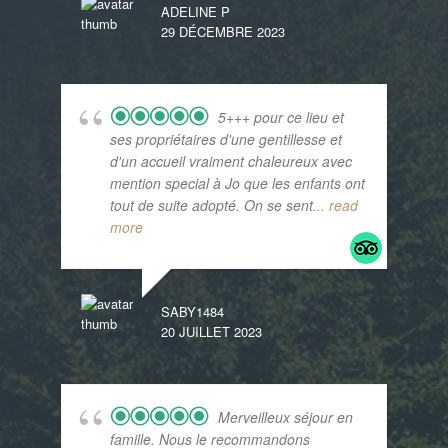
ADELINE P
29 DÉCEMBRE 2023
5+++ pour ce lieu et
ses propriétaires d'une gentillesse et
d'un accueil vraiment chaleureux avec
mention special à Jo que les enfants ont
tout de suite adopté. On se sent
... read
more
SABY1484
20 JUILLET 2023
Merveilleux séjour en
famille. Nous le recommandons